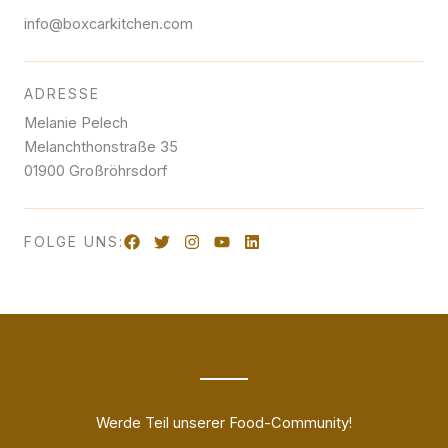
info@boxcarkitchen.com
ADRESSE
Melanie Pelech
Melanchthonstraße 35
01900 Großröhrsdorf
FOLGE UNS:
Werde Teil unserer Food-Community!